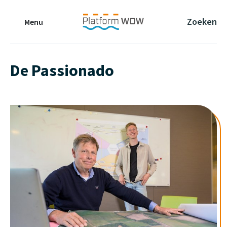
Naar de Hoofdinhoud
Naar de Footer
Naar de navigatie
Zoeken
Menu
De Passionado