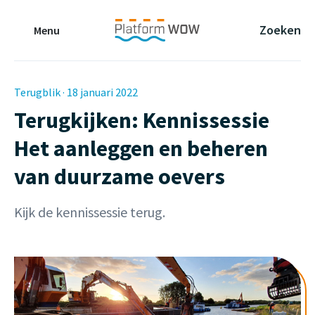
Naar de Hoofdinhoud
Naar de Footer
Naar de navigatie
Zoeken
Menu
Terugblik · 18 januari 2022
Terugkijken: Kennissessie
Het aanleggen en beheren
van duurzame oevers
Kijk de kennissessie terug.