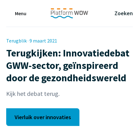
Naar de Hoofdinhoud
Naar de Footer
Naar de navigatie
Zoeken
Menu
Terugblik · 9 maart 2021
Terugkijken: Innovatiedebat
GWW-sector, geïnspireerd
door de gezondheidswereld
Kijk het debat terug.
Vierluik over innovaties