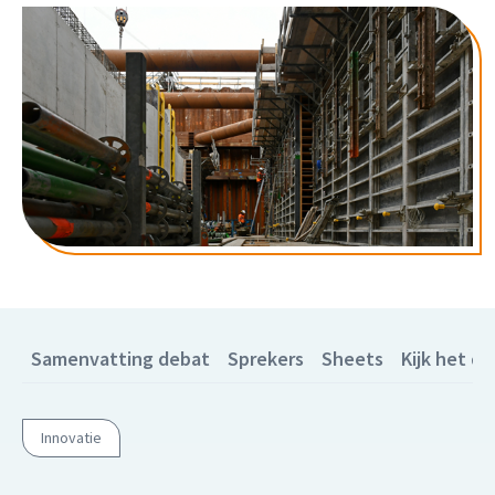
Samenvatting debat
Sprekers
Sheets
Kijk het de
Innovatie