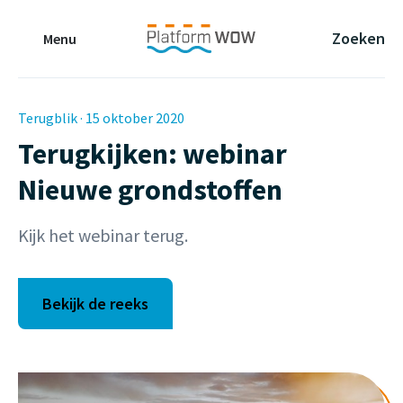
Naar de Hoofdinhoud
Naar de Footer
Naar de navigatie
Zoeken
Menu
Terugblik · 15 oktober 2020
Terugkijken: webinar
Nieuwe grondstoffen
Kijk het webinar terug.
Bekijk de reeks