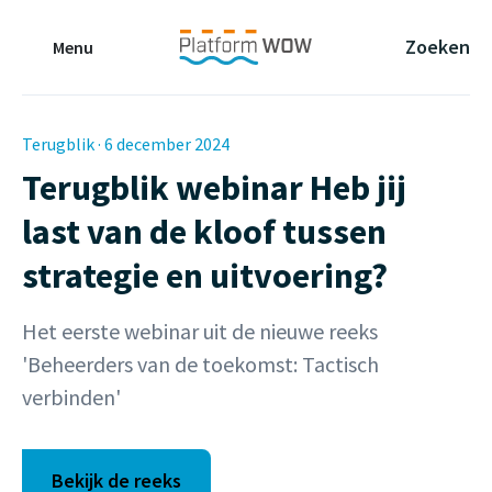
Naar de Hoofdinhoud
Naar de Footer
Naar de navigatie
Zoeken
Menu
Terugblik · 6 december 2024
Terugblik webinar Heb jij
last van de kloof tussen
strategie en uitvoering?
Het eerste webinar uit de nieuwe reeks
'Beheerders van de toekomst: Tactisch
verbinden'
Bekijk de reeks