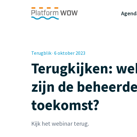
Naar de Hoofdinhoud
Naar de Footer
Naar de navigatie
Agend
Terugblik · 6 oktober 2023
Terugkijken: we
zijn de beheerde
toekomst?
Kijk het webinar terug.