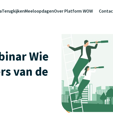
a
Terugkijken
Meeloopdagen
Over Platform WOW
Contac
binar Wie
rs van de