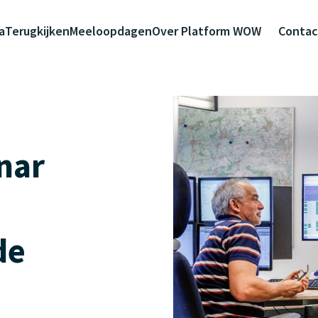
a
Terugkijken
Meeloopdagen
Over Platform WOW
Contac
nar
de