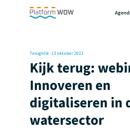
Naar de Hoofdinhoud
Naar de Footer
Naar de navigatie
Agend
Terugblik · 13 oktober 2023
Kijk terug: webi
Innoveren en
digitaliseren in 
watersector