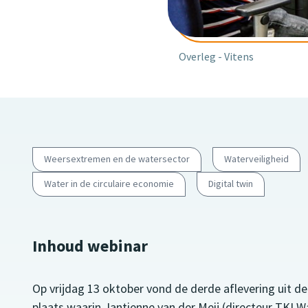
Overleg - Vitens
Weersextremen en de watersector
Waterveiligheid
Water in de circulaire economie
Digital twin
Inhoud webinar
Op vrijdag 13 oktober vond de derde aflevering uit de
plaats waarin Jantienne van der Meij (directeur TKI 