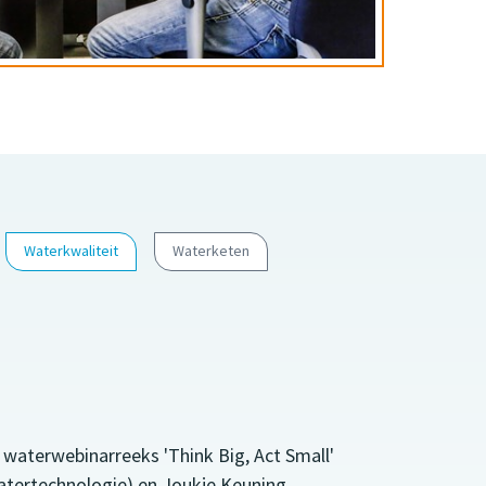
Waterkwaliteit
Waterketen
 waterwebinarreeks 'Think Big, Act Small'
Watertechnologie) en Joukje Keuning