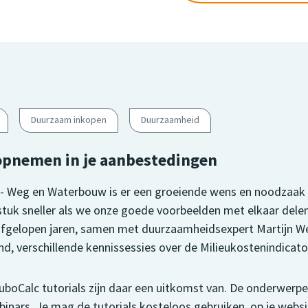
Duurzaam inkopen
Duurzaamheid
pnemen in je aanbestedingen
d- Weg en Waterbouw is er een groeiende wens en noodzaa
stuk sneller als we onze goede voorbeelden met elkaar del
fgelopen jaren, samen met duurzaamheidsexpert Martijn W
d, verschillende kennissessies over de Milieukostenindicato
boCalc tutorials zijn daar een uitkomst van. De onderwerpe
inars. Je mag de tutorials kosteloos gebruiken, op je webs