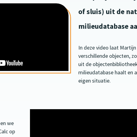
of sluis) uit de na
milieudatabase aa
In deze video laat Martij
verschillende objecten, zo
uit de objectenbibliothee
milieudatabase haalt en 
eigen situatie.
men we
Calc op