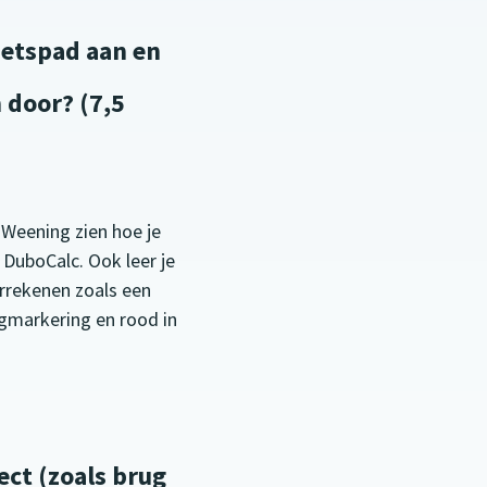
ietspad aan en
 door? (7,5
n Weening zien hoe je
DuboCalc. Ook leer je
orrekenen zoals een
gmarkering en rood in
ect (zoals brug