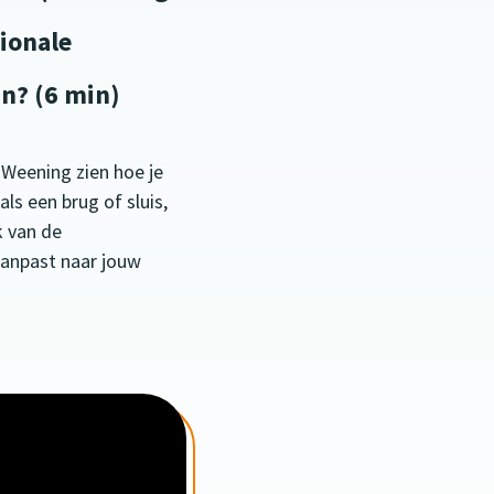
tionale
n? (6 min)
n Weening zien hoe je
als een brug of sluis,
k van de
aanpast naar jouw