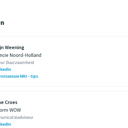
en
ijn Weening
ncie Noord-Holland
eur Duurzaamheid
nkedIn
nissessie MKI - tips
ne Croes
form WOW
nicatieadviseur
nkedIn