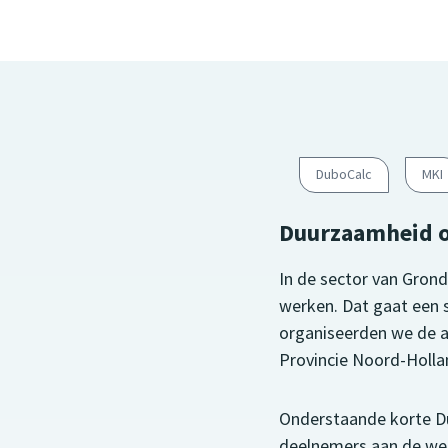
DuboCalc
MKI
Duurzaamheid o
In de sector van Gron
werken. Dat gaat een 
organiseerden we de a
Provincie Noord-Hollan
Onderstaande korte Du
deelnemers aan de web