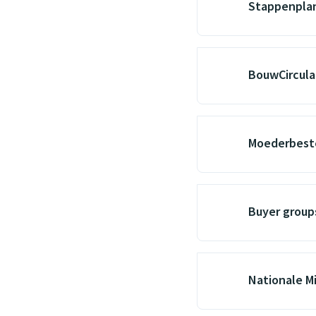
Stappenplan
BouwCirculai
Moederbest
Buyer group
Nationale M