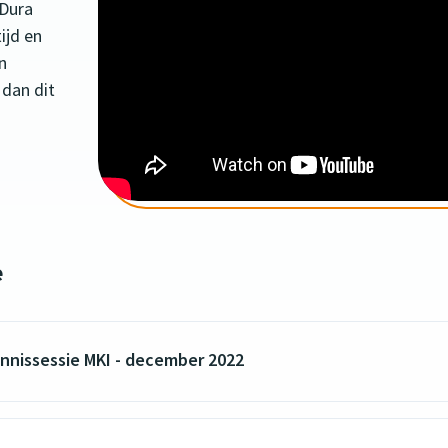
 Dura
ijd en
n
 dan dit
e
ennissessie MKI - december 2022