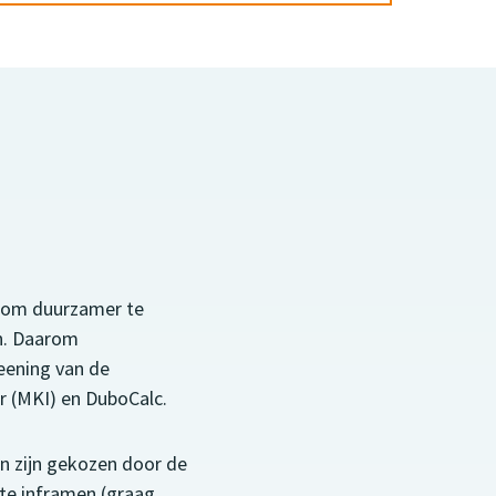
k om duurzamer te
en. Daarom
eening van de
r (MKI) en DuboCalc.
n zijn gekozen door de
ite inframen (graag