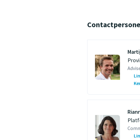
Contactperson
Mart
Provi
Advis
Li
Ken
Rian
Plat
Commu
Li