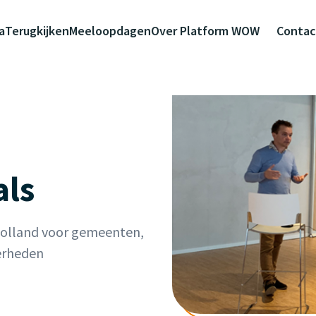
a
Terugkijken
Meeloopdagen
Over Platform WOW
Contac
als
Holland voor gemeenten,
erheden