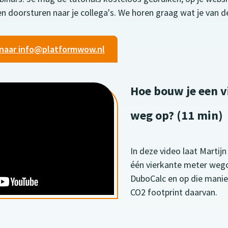
 doorsturen naar je collega's. We horen graag wat je van de
 naar info@platformwow.nl
Hoe bouw je een 
weg op? (11 min)
In deze video laat Martij
één vierkante meter we
DuboCalc en op die manier
CO2 footprint daarvan.