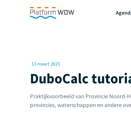
Naar de Hoofdinhoud
Naar de Footer
Naar de navigatie
Agend
· 13 maart 2023
DuboCalc tutori
Praktijkvoorbeeld van Provincie Noord-
provincies, waterschappen en andere ov