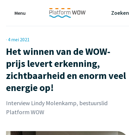
Naar de Hoofdinhoud
Naar de Footer
Naar de navigatie
Zoeken
Menu
· 4 mei 2021
Het winnen van de WOW-
prijs levert erkenning,
zichtbaarheid en enorm veel
energie op!
Interview Lindy Molenkamp, bestuurslid
Platform WOW