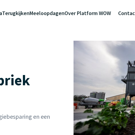
a
Terugkijken
Meeloopdagen
Over Platform WOW
Contac
briek
giebesparing en een