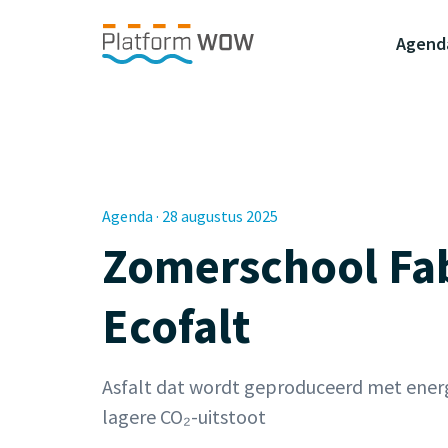
Naar de Hoofdinhoud
Naar de Footer
Naar de navigatie
Agend
Agenda · 28 augustus 2025
Zomerschool Fa
Ecofalt
Asfalt dat wordt geproduceerd met ener
lagere CO₂-uitstoot