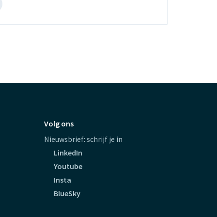
el
et
eun
uiperij
opent
e
xterne
e)
ebsite)
Volg ons
Nieuwsbrief: schrijf je in
LinkedIn
Youtube
Insta
BlueSky