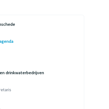
Enschede
 agenda
 en drinkwaterbedrijven
etaris