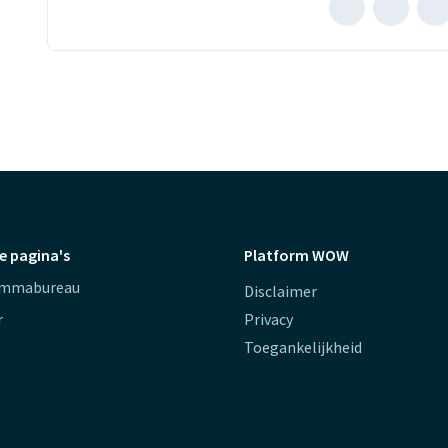
Mailen
B
naar
m
Teun
T
Kuiperij
K
(opent
(
extern
e
websit
w
e pagina's
Platform WOW
ammabureau
Disclaimer
r
Privacy
Toegankelijkheid