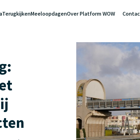
a
Terugkijken
Meeloopdagen
Over Platform WOW
Contac
g:
et
ij
cten