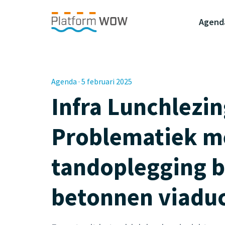
Naar de Hoofdinhoud
Naar de Footer
Naar de navigatie
Agend
Agenda · 5 februari 2025
Infra Lunchlezin
Problematiek m
tandoplegging b
betonnen viadu