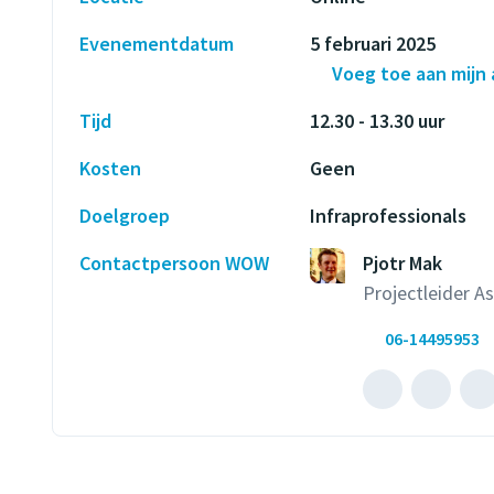
Evenementdatum
5 februari 2025
Voeg toe aan mijn
Tijd
12.30 - 13.30 uur
Kosten
Geen
Doelgroep
Infraprofessionals
Contactpersoon WOW
Pjotr Mak
Projectleider 
06-14495953
Mailen
B
naar
m
Pjotr
P
Mak
M