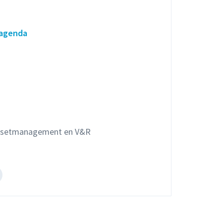
 agenda
Assetmanagement en V&R
el
et
jotr
ak