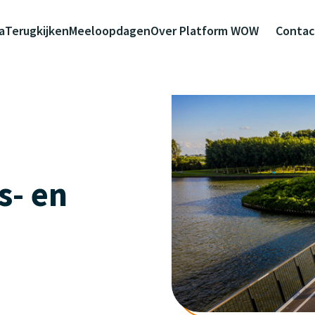
a
Terugkijken
Meeloopdagen
Over Platform WOW
Contac
s- en