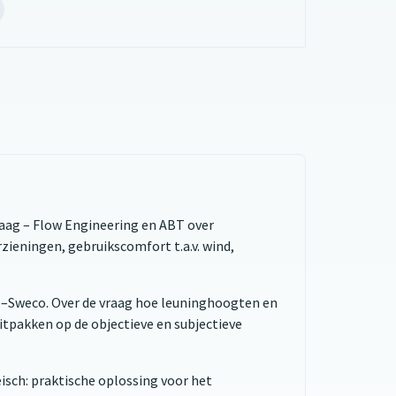
el
et
art
a
ansma
opent
e
xterne
e)
ebsite)
haag – Flow Engineering en ABT over
ieningen, gebruikscomfort t.a.v. wind,
 –Sweco. Over de vraag hoe leuninghoogten en
itpakken op de objectieve en subjectieve
isch: praktische oplossing voor het