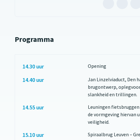
Mailen
B
naar
m
Bart
B
Hansm
H
Programma
(opent
(
extern
e
websit
w
14.30 uur
Opening
14.40 uur
Jan Linzelviaduct, Den 
brugontwerp, oplegvoorz
slankheid en trillingen.
14.55 uur
Leuningen fietsbruggen
de vormgeving hiervan u
veiligheid.
15.10 uur
Spiraalbrug Leuven – Gre